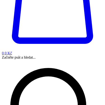
0
0 Kč
Začněte psát a hledat...