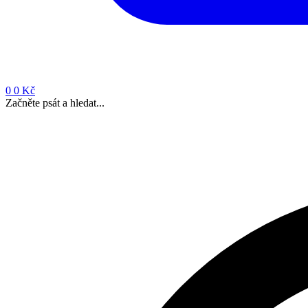
0
0 Kč
Začněte psát a hledat...