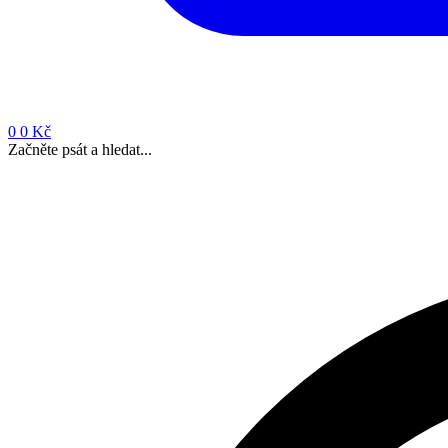
0
0 Kč
Začněte psát a hledat...