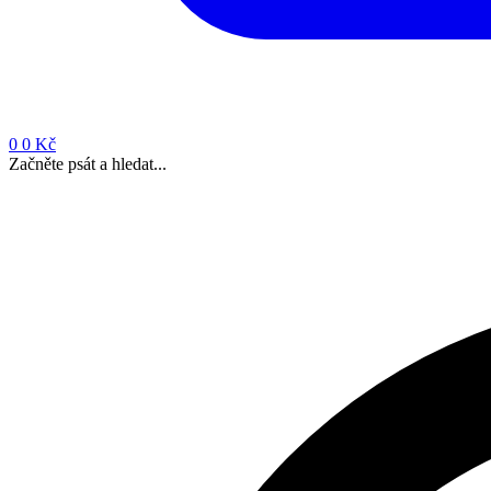
0
0 Kč
Začněte psát a hledat...