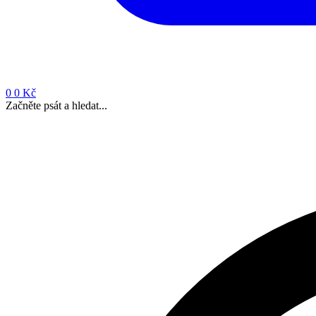
0
0 Kč
Začněte psát a hledat...