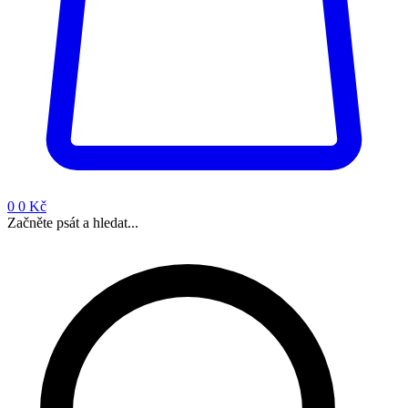
0
0 Kč
Začněte psát a hledat...