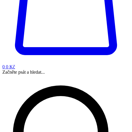
0
0 Kč
Začněte psát a hledat...