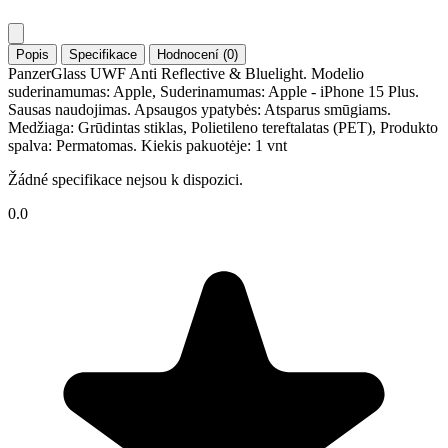
Popis
Specifikace
Hodnocení (0)
PanzerGlass UWF Anti Reflective & Bluelight. Modelio
suderinamumas: Apple, Suderinamumas: Apple - iPhone 15 Plus.
Sausas naudojimas. Apsaugos ypatybės: Atsparus smūgiams.
Medžiaga: Grūdintas stiklas, Polietileno tereftalatas (PET), Produkto
spalva: Permatomas. Kiekis pakuotėje: 1 vnt
Žádné specifikace nejsou k dispozici.
0.0