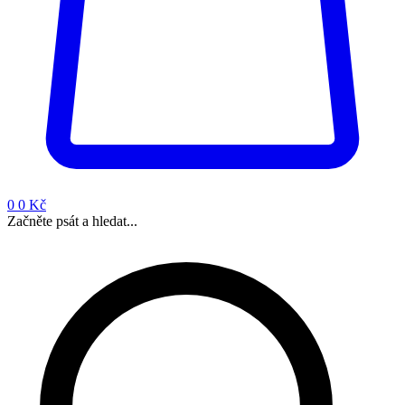
0
0 Kč
Začněte psát a hledat...