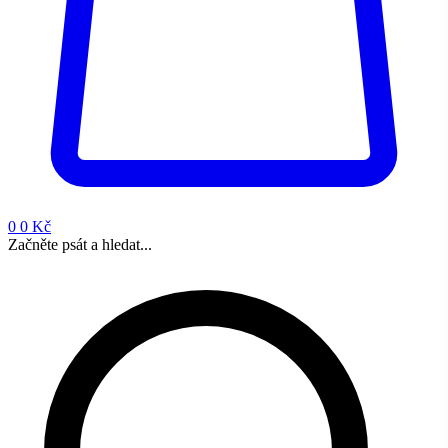
0
0 Kč
Začněte psát a hledat...