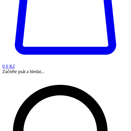
0
0 Kč
Začněte psát a hledat...