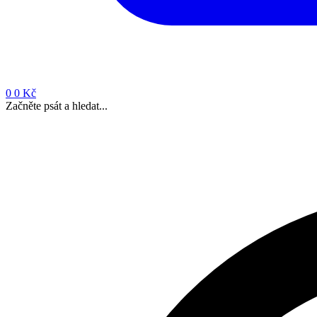
0
0 Kč
Začněte psát a hledat...