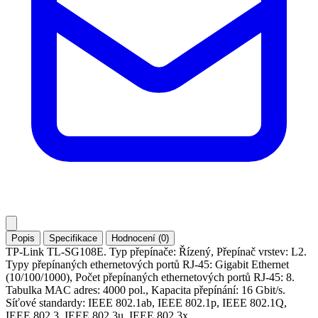
Popis
Specifikace
Hodnocení (0)
TP-Link TL-SG108E. Typ přepínače: Řízený, Přepínač vrstev: L2.
Typy přepínaných ethernetových portů RJ-45: Gigabit Ethernet
(10/100/1000), Počet přepínaných ethernetových portů RJ-45: 8.
Tabulka MAC adres: 4000 pol., Kapacita přepínání: 16 Gbit/s.
Síťové standardy: IEEE 802.1ab, IEEE 802.1p, IEEE 802.1Q,
IEEE 802.3, IEEE 802.3u, IEEE 802.3x