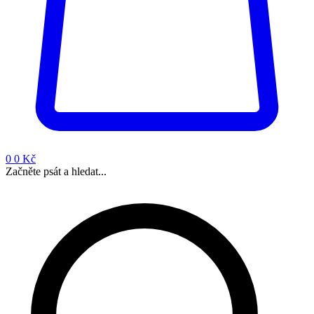
0
0 Kč
Začněte psát a hledat...