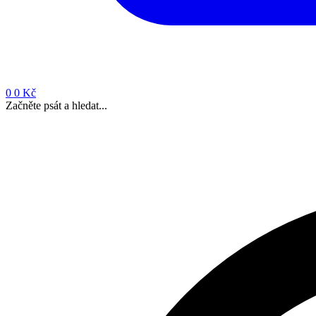
0
0 Kč
Začněte psát a hledat...