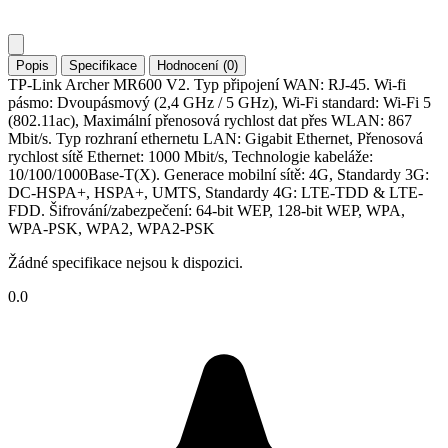
Popis
Specifikace
Hodnocení (0)
TP-Link Archer MR600 V2. Typ připojení WAN: RJ-45. Wi-fi
pásmo: Dvoupásmový (2,4 GHz / 5 GHz), Wi-Fi standard: Wi-Fi 5
(802.11ac), Maximální přenosová rychlost dat přes WLAN: 867
Mbit/s. Typ rozhraní ethernetu LAN: Gigabit Ethernet, Přenosová
rychlost sítě Ethernet: 1000 Mbit/s, Technologie kabeláže:
10/100/1000Base-T(X). Generace mobilní sítě: 4G, Standardy 3G:
DC-HSPA+, HSPA+, UMTS, Standardy 4G: LTE-TDD & LTE-
FDD. Šifrování/zabezpečení: 64-bit WEP, 128-bit WEP, WPA,
WPA-PSK, WPA2, WPA2-PSK
Žádné specifikace nejsou k dispozici.
0.0