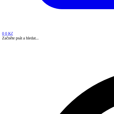
0
0 Kč
Začněte psát a hledat...