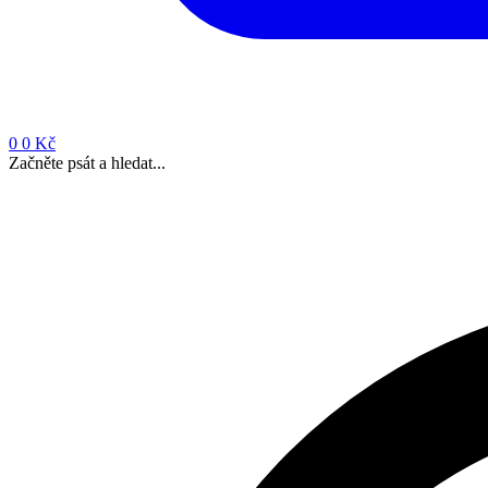
0
0 Kč
Začněte psát a hledat...