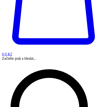
0
0 Kč
Začněte psát a hledat...