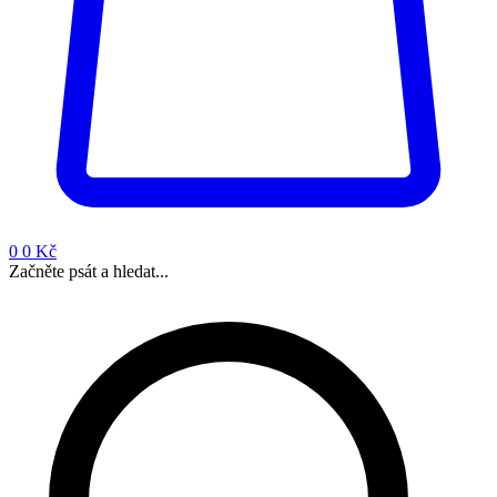
0
0 Kč
Začněte psát a hledat...