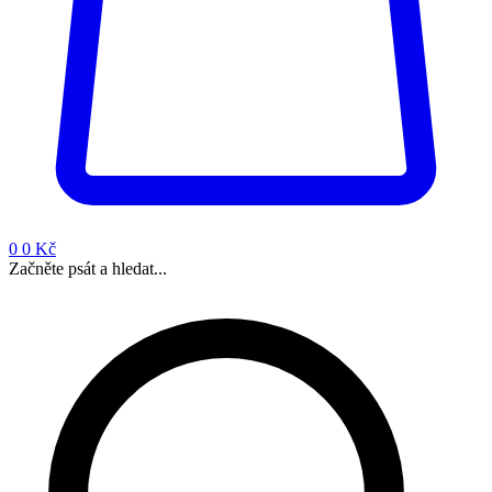
0
0 Kč
Začněte psát a hledat...