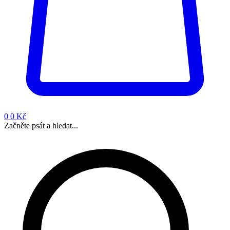
0
0 Kč
Začněte psát a hledat...