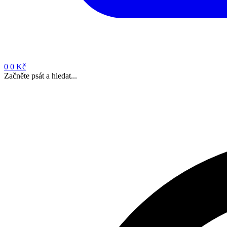
0
0 Kč
Začněte psát a hledat...