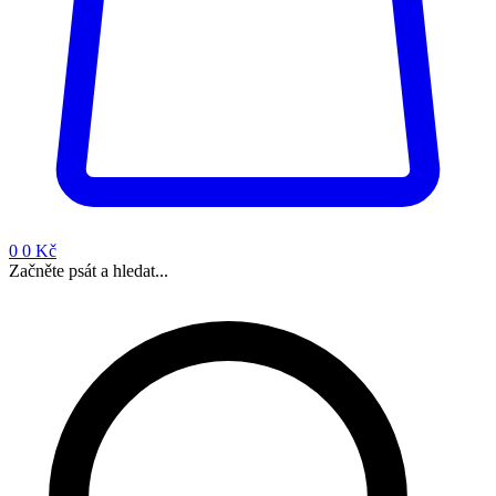
0
0 Kč
Začněte psát a hledat...