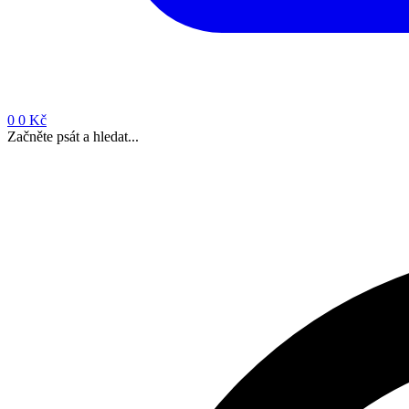
0
0 Kč
Začněte psát a hledat...