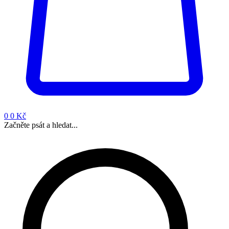
0
0 Kč
Začněte psát a hledat...