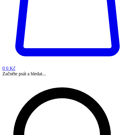
0
0 Kč
Začněte psát a hledat...