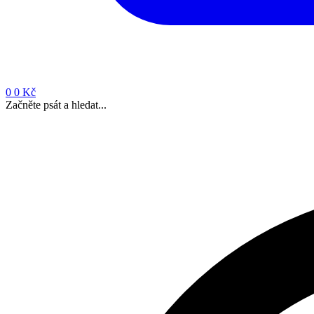
0
0 Kč
Začněte psát a hledat...