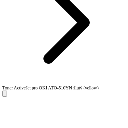
Toner ActiveJet pro OKI ATO-510YN žlutý (yellow)