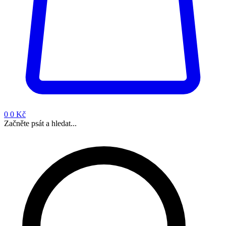
0
0 Kč
Začněte psát a hledat...