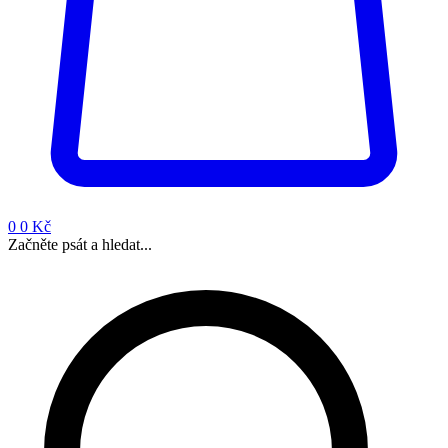
0
0 Kč
Začněte psát a hledat...