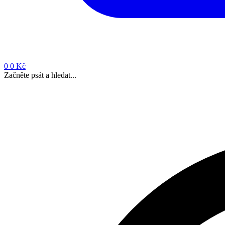
0
0 Kč
Začněte psát a hledat...