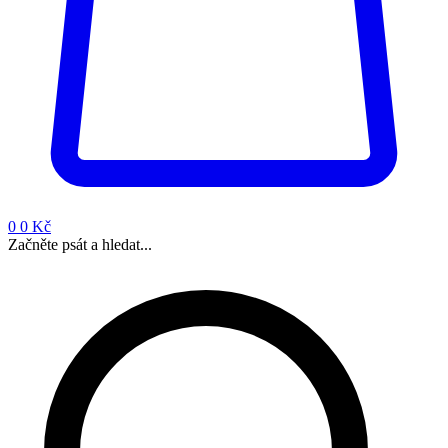
0
0 Kč
Začněte psát a hledat...