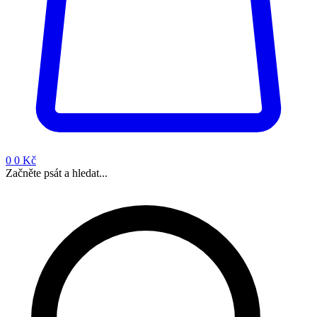
0
0 Kč
Začněte psát a hledat...