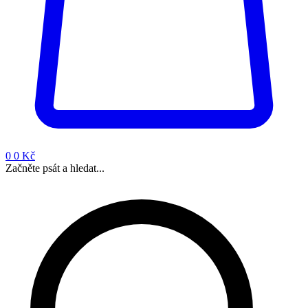
0
0 Kč
Začněte psát a hledat...