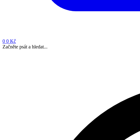
0
0 Kč
Začněte psát a hledat...