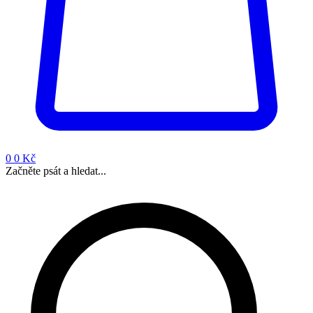
0
0 Kč
Začněte psát a hledat...