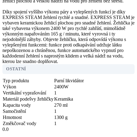
žehlicí plochou a velkou nádrží na vodu pro žehlení bez stresu.
Díky spojení vyššího výkonu páry a vylepšených funkcí je díky
EXPRESS STEAM žehlení rychlé a snadné. EXPRESS STEAM je
vybaven keramickou žehlicí plochou pro snadné žehlení. Žehlička je
také vybavena výkonem 2400 W pro rychlé zahřátí, mimořádně
výkonným napařováním 165 g / minutu, které vyrovná i ty
nejodolnější záhyby. Objevte žehličku, která odpovídá výkonu s
vylepšenými funkcemi: funkce proti odkapávání udržuje látku
nepoškozenou a chráněnou, funkce automatického vypnutí pro
každodenní žehlení s naprostým klidem a velká nádrž na vodu,
kterou lze snadno doplňovat.
OSTATNÍ
Typ produktu
Parní likvidátor
Výkon
2400W
Vertikální vyprašování
1
Materiál podešvy žehličky
Keramika
Kapacita vody
270 ml
Samočistění
1
Hmotnost
1300 g
Změkčovač vody
1
0.0