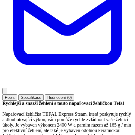
Popis
Specifikace
Hodnocení (0)
Rychlejší a snazší žehlení s touto napařovací žehličkou Tefal
Napařovací žehlička TEFAL Express Steam, která poskytuje rychlý
a dlouhotrvající výkon, vám pomůže rychle zvládnout vaše žehlicí
úkoly. Je vybaven výkonem 2400 W a parním rázem až 165 g / min
pro efektivní žehlení, ale také je vybaven odolnou keramickou