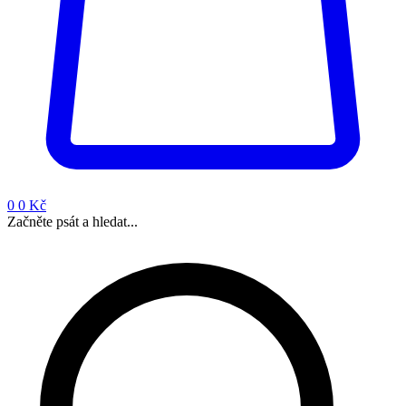
0
0 Kč
Začněte psát a hledat...