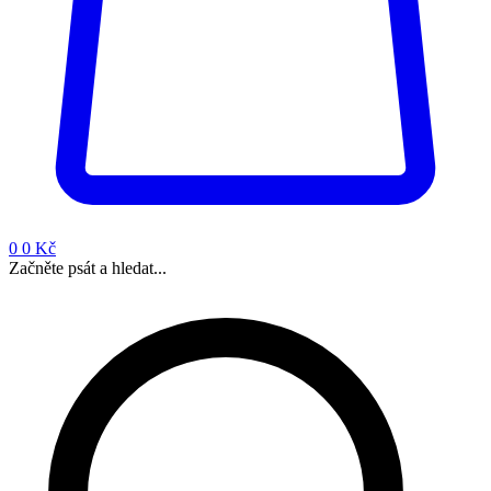
0
0 Kč
Začněte psát a hledat...