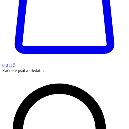
0
0 Kč
Začněte psát a hledat...