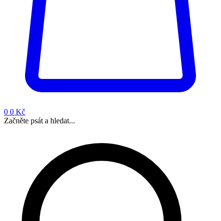
0
0 Kč
Začněte psát a hledat...