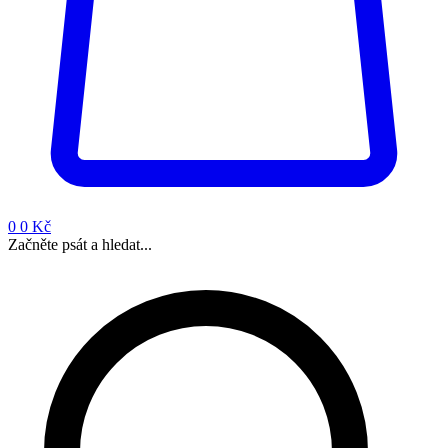
0
0 Kč
Začněte psát a hledat...