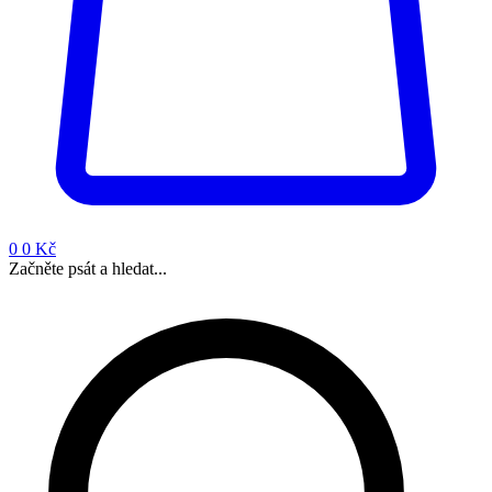
0
0 Kč
Začněte psát a hledat...