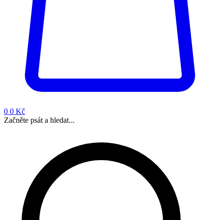
0
0 Kč
Začněte psát a hledat...