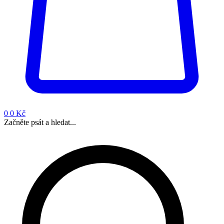
0
0 Kč
Začněte psát a hledat...