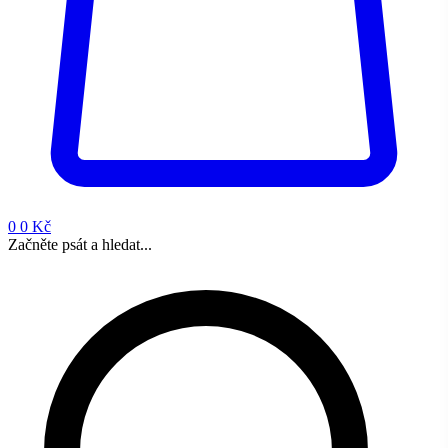
0
0 Kč
Začněte psát a hledat...