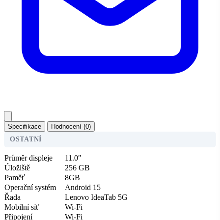
Specifikace
Hodnocení (0)
OSTATNÍ
Průměr displeje
11.0"
Úložiště
256 GB
Paměť
8GB
Operační systém
Android 15
Řada
Lenovo IdeaTab 5G
Mobilní síť
Wi-Fi
Připojení
Wi-Fi