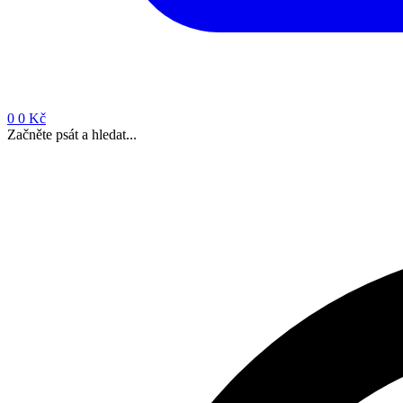
0
0 Kč
Začněte psát a hledat...