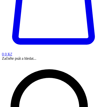
0
0 Kč
Začněte psát a hledat...