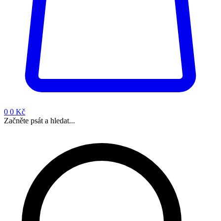
0
0 Kč
Začněte psát a hledat...