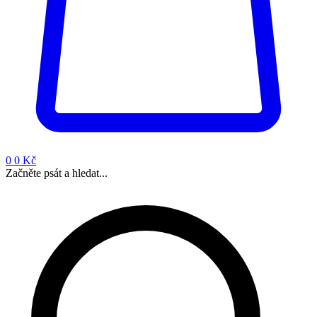
0
0 Kč
Začněte psát a hledat...