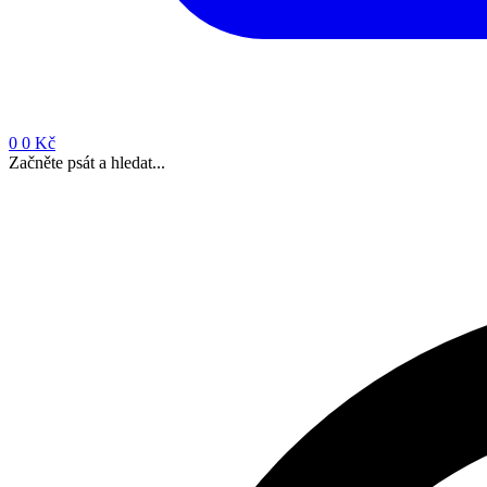
0
0 Kč
Začněte psát a hledat...