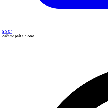
0
0 Kč
Začněte psát a hledat...