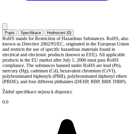
Popis
Specifikace
Hodnocení (0)
RoHS stands for Restriction of Hazardous Substances. RoHS, also
known as Directive 2002/95/EC, originated in the European Union
and restricts the use of specific hazardous materials found in
electrical and electronic products (known as EEE). All applicable
products in the EU market after July 1, 2006 must pass RoHS
compliance. The substances banned under RoHS are lead (Pb),
mercury (Hg), cadmium (Cd), hexavalent chromium (CrVI),
polybrominated biphenyls (PBB), polybrominated diphenyl ethers
(PBDE), and four different phthalates (DEHP, BBP, BBP, DIBP).
Žádné specifikace nejsou k dispozici.
0.0