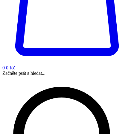
0
0 Kč
Začněte psát a hledat...